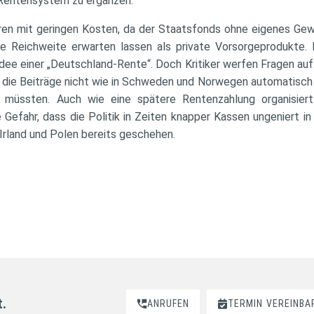
 Rentensystem zu ergänzen.
ren mit geringen Kosten, da der Staatsfonds ohne eigenes Gewi
 Reichweite erwarten lassen als private Vorsorgeprodukte. 
dee einer „Deutschland-Rente“. Doch Kritiker werfen Fragen auf
n die Beiträge nicht wie in Schweden und Norwegen automatisc
n müssten. Auch wie eine spätere Rentenzahlung organisiert
e Gefahr, dass die Politik in Zeiten knapper Kassen ungeniert i
Irland und Polen bereits geschehen.
t.
ANRUFEN
TERMIN
VEREINBA