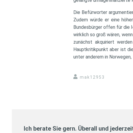
gelangte umlagefinanzierte
Die Befürworter argumentie
Zudem würde er eine höhere
Bundesbürger offen für die I
wirklich so groß wären, wen
zunächst akquiriert werde
Hauptkritikpunkt aber ist di
unter anderem in Norwegen, 
mak12953
Ich berate Sie gern. Überall und jederzei