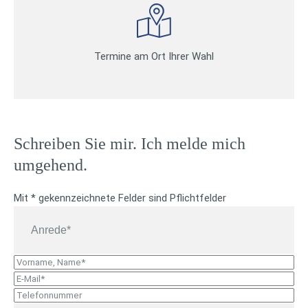
Termine am Ort Ihrer Wahl
Schreiben Sie mir. Ich melde mich
umgehend.
Mit * gekennzeichnete Felder sind Pflichtfelder
A
n
r
V
e
o
E
d
r
-
T
e