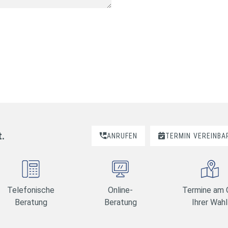
r
t.
ANRUFEN
TERMIN
VEREINBA
Telefonische
Online-
Termine am 
Beratung
Beratung
Ihrer Wahl