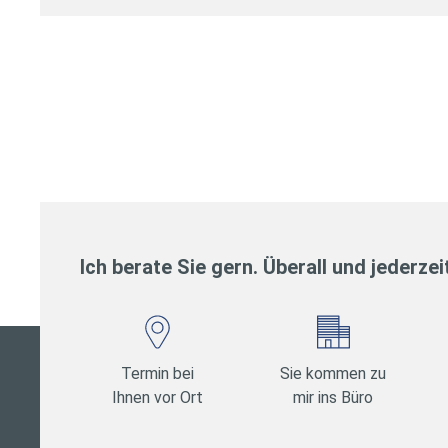
n
d
e
n
V
e
r
t
r
a
Ich berate Sie gern. Überall und jederzei
g
s
*
Termin bei
Sie kommen zu
Ihnen vor Ort
mir ins Büro